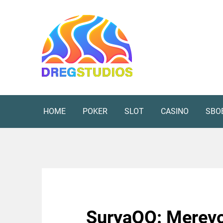
Skip
to
content
Data situs judi casino online terpercaya, terba
MAIN JUDI CASINO ON
HOME
POKER
SLOT
CASINO
SBO
SuryaQQ: Merevo