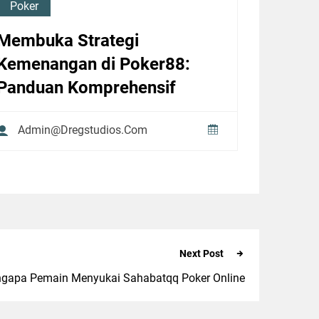
Poker
Membuka Strategi
Kemenangan di Poker88:
Panduan Komprehensif
Admin@dregstudios.com
Next Post
gapa Pemain Menyukai Sahabatqq Poker Online