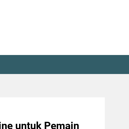
r !
E TERPERCAYA
ine untuk Pemain