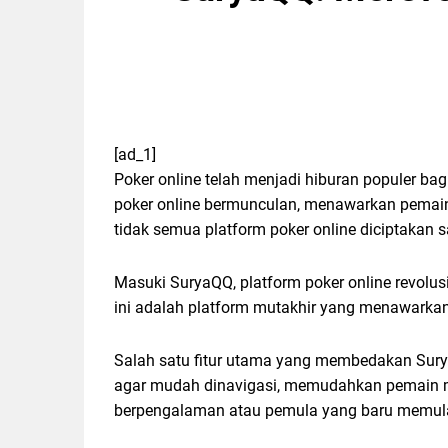
[ad_1]
Poker online telah menjadi hiburan populer ba
poker online bermunculan, menawarkan pemain
tidak semua platform poker online diciptakan 
Masuki SuryaQQ, platform poker online revolu
ini adalah platform mutakhir yang menawarkan
Salah satu fitur utama yang membedakan Surya
agar mudah dinavigasi, memudahkan pemain m
berpengalaman atau pemula yang baru memula