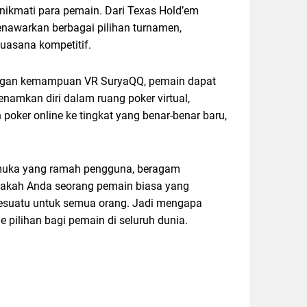
ikmati para pemain. Dari Texas Hold’em
enawarkan berbagai pilihan turnamen,
uasana kompetitif.
 Dengan kemampuan VR SuryaQQ, pemain dapat
amkan diri dalam ruang poker virtual,
oker online ke tingkat yang benar-benar baru,
rmuka yang ramah pengguna, beragam
Apakah Anda seorang pemain biasa yang
sesuatu untuk semua orang. Jadi mengapa
 pilihan bagi pemain di seluruh dunia.