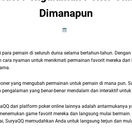
Dimanapun
gi para pemain di seluruh dunia selama bertahun-tahun. Denga
 cara nyaman untuk menikmati permainan favorit mereka dar
sama.
sioner yang mengubah permainan untuk pemain di mana pun. Su
 pengalaman yang benar-benar mendalam dan interaktif untuk 
QQ dari platform poker online lainnya adalah antarmukanya y
enemukan game favorit mereka dan langsung mulai bermain. 
i, SuryaQQ memudahkan Anda untuk langsung terjun dan mula