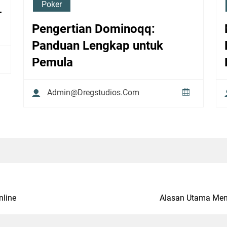
Poker
-
Pengertian Dominoqq:
Panduan Lengkap untuk
Pemula
Admin@dregstudios.com
nline
Alasan Utama Men