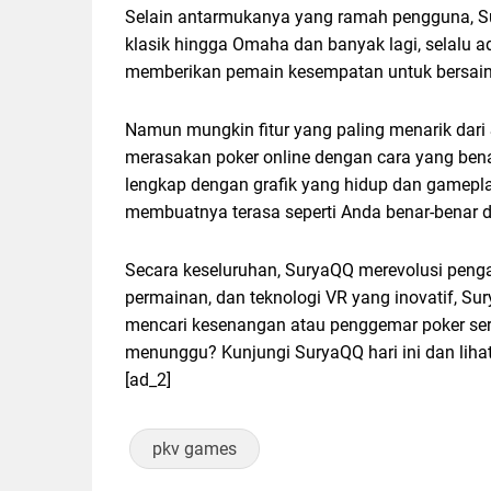
Selain antarmukanya yang ramah pengguna, S
klasik hingga Omaha dan banyak lagi, selalu 
memberikan pemain kesempatan untuk bersaing
Namun mungkin fitur yang paling menarik dari
merasakan poker online dengan cara yang bena
lengkap dengan grafik yang hidup dan gameplay
membuatnya terasa seperti Anda benar-benar d
Secara keseluruhan, SuryaQQ merevolusi pen
permainan, dan teknologi VR yang inovatif, S
mencari kesenangan atau penggemar poker ser
menunggu? Kunjungi SuryaQQ hari ini dan lihat
[ad_2]
pkv games