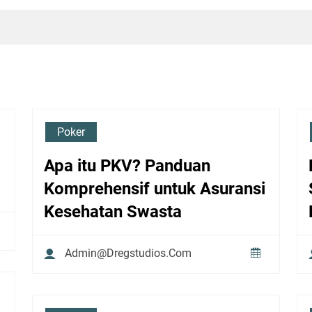
Poker
Apa itu PKV? Panduan
Komprehensif untuk Asuransi
Kesehatan Swasta
Admin@dregstudios.com