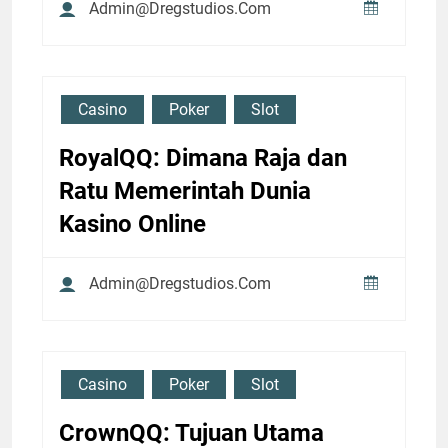
Admin@dregstudios.com
Casino
Poker
Slot
RoyalQQ: Dimana Raja dan
Ratu Memerintah Dunia
Kasino Online
Admin@dregstudios.com
Casino
Poker
Slot
CrownQQ: Tujuan Utama