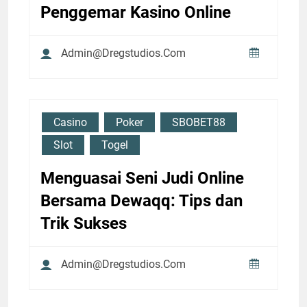
Penggemar Kasino Online
Admin@dregstudios.com
Casino
Poker
SBOBET88
Slot
Togel
Menguasai Seni Judi Online
Bersama Dewaqq: Tips dan
Trik Sukses
Admin@dregstudios.com