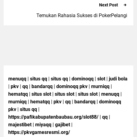
Next Post
Temukan Rahasia Sukses di PokerPelangi
menuqq
|
situs qq
|
situs qq
|
dominoqq
|
slot
|
judi bola
|
pkv
|
qq
|
bandarqq
|
dominoqq pkv
|
murniqq
|
hematqq
|
situs slot
|
situs slot
|
situs slot
|
menuqq
|
murniqq
|
hematqq
|
pkv
|
qq
|
bandarqq
|
dominoqq
pkv
|
situs qq
|
https://pafikabupatenbaubau.org/slot88/
|
qq
|
majestibet
|
miyaqq
|
gajibet
|
https://pkvgamesresmi.org/