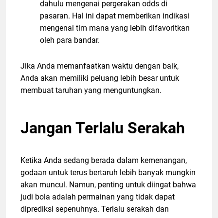
dahulu mengenai pergerakan odds di
pasaran. Hal ini dapat memberikan indikasi
mengenai tim mana yang lebih difavoritkan
oleh para bandar.
Jika Anda memanfaatkan waktu dengan baik,
Anda akan memiliki peluang lebih besar untuk
membuat taruhan yang menguntungkan.
Jangan Terlalu Serakah
Ketika Anda sedang berada dalam kemenangan,
godaan untuk terus bertaruh lebih banyak mungkin
akan muncul. Namun, penting untuk diingat bahwa
judi bola adalah permainan yang tidak dapat
diprediksi sepenuhnya. Terlalu serakah dan