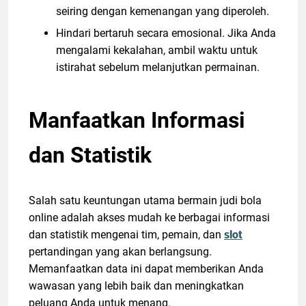
seiring dengan kemenangan yang diperoleh.
Hindari bertaruh secara emosional. Jika Anda
mengalami kekalahan, ambil waktu untuk
istirahat sebelum melanjutkan permainan.
Manfaatkan Informasi
dan Statistik
Salah satu keuntungan utama bermain judi bola
online adalah akses mudah ke berbagai informasi
dan statistik mengenai tim, pemain, dan
slot
pertandingan yang akan berlangsung.
Memanfaatkan data ini dapat memberikan Anda
wawasan yang lebih baik dan meningkatkan
peluang Anda untuk menang.