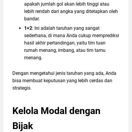
apakah jumlah gol akan lebih tinggi atau
lebih rendah dari angka yang ditetapkan oleh
bandar.
1×2
: Ini adalah taruhan yang sangat
sederhana, di mana Anda cukup memprediksi
hasil akhir pertandingan, yaitu tim tuan
rumah menang, imbang, atau tim tamu
menang.
Dengan mengetahui jenis taruhan yang ada, Anda
bisa membuat keputusan yang lebih cerdas dan
strategis.
Kelola Modal dengan
Bijak