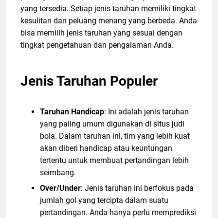
yang tersedia. Setiap jenis taruhan memiliki tingkat
kesulitan dan peluang menang yang berbeda. Anda
bisa memilih jenis taruhan yang sesuai dengan
tingkat pengetahuan dan pengalaman Anda.
Jenis Taruhan Populer
Taruhan Handicap
: Ini adalah jenis taruhan
yang paling umum digunakan di situs judi
bola. Dalam taruhan ini, tim yang lebih kuat
akan diberi handicap atau keuntungan
tertentu untuk membuat pertandingan lebih
seimbang.
Over/Under
: Jenis taruhan ini berfokus pada
jumlah gol yang tercipta dalam suatu
pertandingan. Anda hanya perlu memprediksi