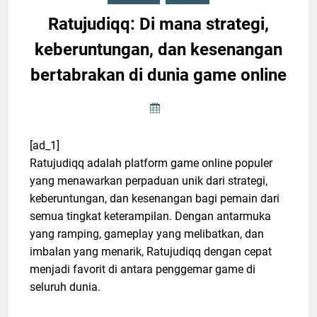
Ratujudiqq: Di mana strategi,
keberuntungan, dan kesenangan
bertabrakan di dunia game online
[ad_1]
Ratujudiqq adalah platform game online populer
yang menawarkan perpaduan unik dari strategi,
keberuntungan, dan kesenangan bagi pemain dari
semua tingkat keterampilan. Dengan antarmuka
yang ramping, gameplay yang melibatkan, dan
imbalan yang menarik, Ratujudiqq dengan cepat
menjadi favorit di antara penggemar game di
seluruh dunia.