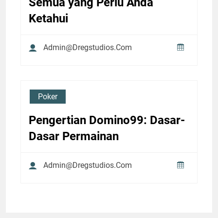
Semua yang Perlu Anda
Ketahui
Admin@dregstudios.com
Poker
Pengertian Domino99: Dasar-
Dasar Permainan
Admin@dregstudios.com