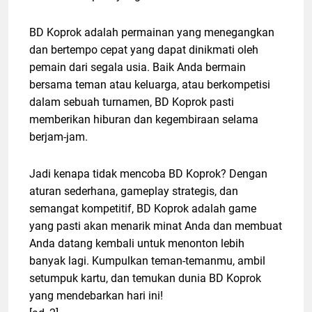
BD Koprok adalah permainan yang menegangkan
dan bertempo cepat yang dapat dinikmati oleh
pemain dari segala usia. Baik Anda bermain
bersama teman atau keluarga, atau berkompetisi
dalam sebuah turnamen, BD Koprok pasti
memberikan hiburan dan kegembiraan selama
berjam-jam.
Jadi kenapa tidak mencoba BD Koprok? Dengan
aturan sederhana, gameplay strategis, dan
semangat kompetitif, BD Koprok adalah game
yang pasti akan menarik minat Anda dan membuat
Anda datang kembali untuk menonton lebih
banyak lagi. Kumpulkan teman-temanmu, ambil
setumpuk kartu, dan temukan dunia BD Koprok
yang mendebarkan hari ini!