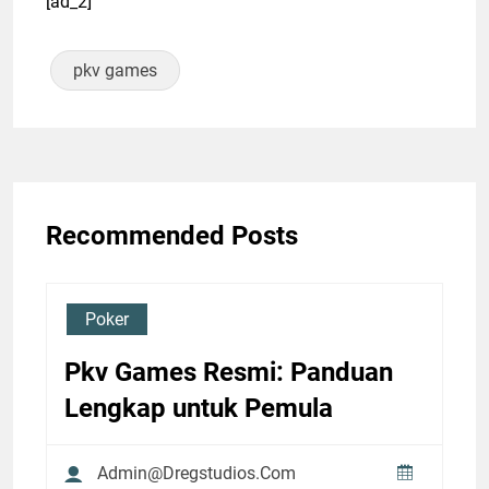
[ad_2]
pkv games
Recommended Posts
Poker
Pkv Games Resmi: Panduan
Lengkap untuk Pemula
Admin@dregstudios.com