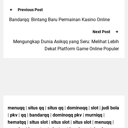
Previous Post
Bandarqq: Bintang Baru Permainan Kasino Online
Next Post
Mengungkap Dunia Asikqq yang Seru: Melihat Lebih
Dekat Platform Game Online Populer
menuqq
|
situs qq
|
situs qq
|
dominoqq
|
slot
|
judi bola
|
pkv
|
qq
|
bandarqq
|
dominoqq pkv
|
murniqq
|
hematqq
|
situs slot
|
situs slot
|
situs slot
|
menuqq
|