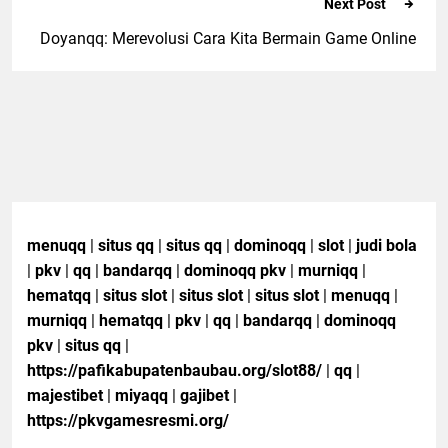
Next Post
Doyanqq: Merevolusi Cara Kita Bermain Game Online
menuqq
|
situs qq
|
situs qq
|
dominoqq
|
slot
|
judi bola
|
pkv
|
qq
|
bandarqq
|
dominoqq pkv
|
murniqq
|
hematqq
|
situs slot
|
situs slot
|
situs slot
|
menuqq
|
murniqq
|
hematqq
|
pkv
|
qq
|
bandarqq
|
dominoqq
pkv
|
situs qq
|
https://pafikabupatenbaubau.org/slot88/
|
qq
|
majestibet
|
miyaqq
|
gajibet
|
https://pkvgamesresmi.org/