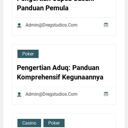
Panduan Pemula
Admin@dregstudios.com
Poker
Pengertian Aduq: Panduan
Komprehensif Kegunaannya
Admin@dregstudios.com
Casino
Poker